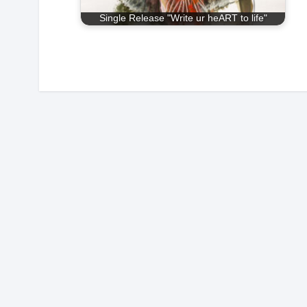
Single Release "Write ur heART to life"