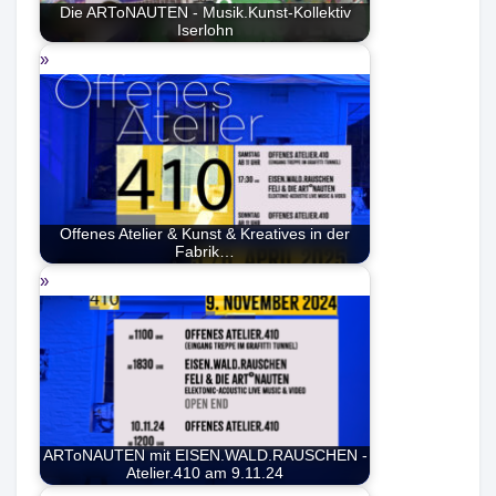
Die ARToNAUTEN - Musik.Kunst-Kollektiv
Iserlohn
Offenes Atelier & Kunst & Kreatives in der
Fabrik…
ARToNAUTEN mit EISEN.WALD.RAUSCHEN -
Atelier.410 am 9.11.24