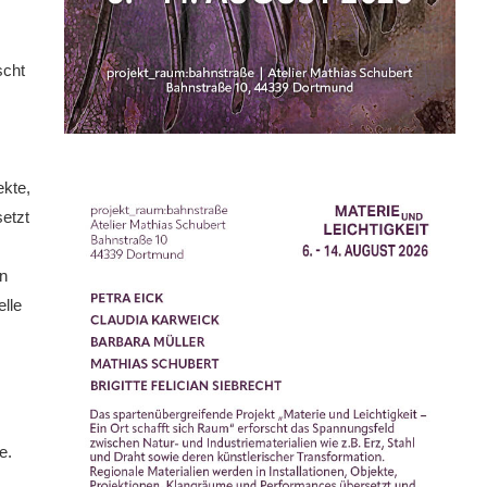
scht
ekte,
etzt
in
lle
e.