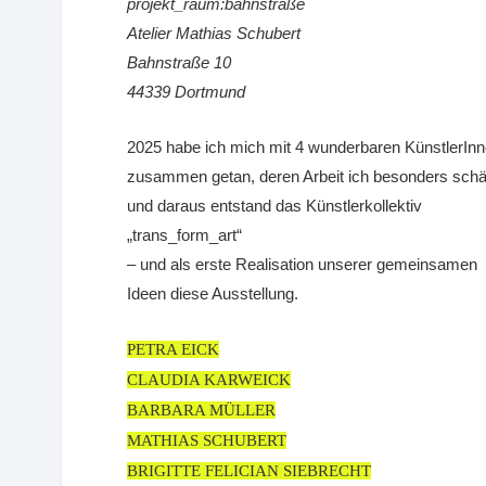
projekt_raum:bahnstraße
Atelier Mathias Schubert
Bahnstraße 10
44339 Dortmund
2025 habe ich mich mit 4 wunderbaren KünstlerIn
zusammen getan, deren Arbeit ich besonders schä
und daraus entstand das Künstlerkollektiv
„trans_form_art“
– und als erste Realisation unserer gemeinsamen
Ideen diese Ausstellung.
PETRA EICK
CLAUDIA KARWEICK
BARBARA MÜLLER
MATHIAS SCHUBERT
BRIGITTE FELICIAN SIEBRECHT