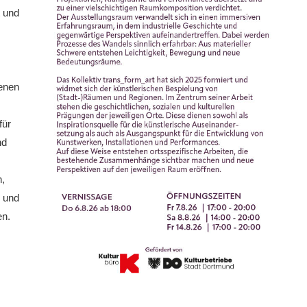
t und
ienen
für
nd
n,
 und
en.