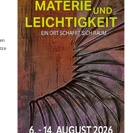
nen
tze