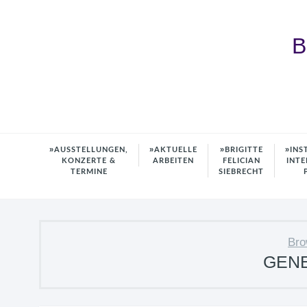
B
AUSSTELLUNGEN,
AKTUELLE
BRIGITTE
INS
KONZERTE &
ARBEITEN
FELICIAN
INTE
TERMINE
SIEBRECHT
Bro
GENE