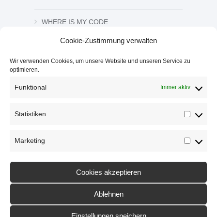
WHERE IS MY CODE
Cookie-Zustimmung verwalten
ZEICHNUNG UND GRAFIK
Wir verwenden Cookies, um unsere Website und unseren Service zu
optimieren.
ZWISCHEN DEN ZEICHEN
Funktional
Immer aktiv
Statistiken
Statistik
Marketing
Marketi
Cookies akzeptieren
Ablehnen
Einstellungen speichern