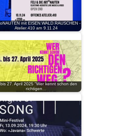
oNAUTEN mit EISEN.WALD.RAUSCHEN -
Atelier.410 am 9.11.24
 bis 27. April 2025 "Wer kennt schon den
richtigen…