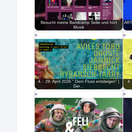
Besucht meine Bandcamp Seite und hört
ART
Musik
4. - 29. April 2026 " Dem Fluss entsteigen" |
4.
Der…