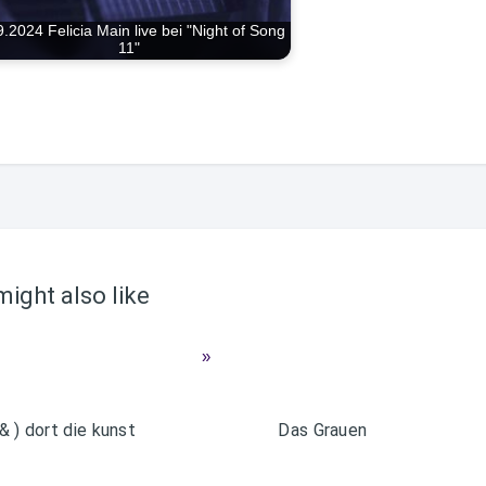
9.2024 Felicia Main live bei "Night of Song
11"
ight also like
 & ) dort die kunst
Das Grauen