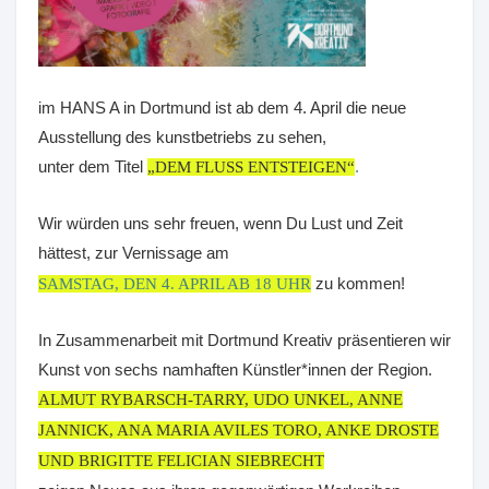
im HANS A in Dortmund ist ab dem 4. April die neue
Ausstellung des kunstbetriebs zu sehen,
unter dem Titel
.
„DEM FLUSS ENTSTEIGEN“
Wir würden uns sehr freuen, wenn Du Lust und Zeit
hättest, zur Vernissage am
zu kommen!
SAMSTAG, DEN 4. APRIL AB 18 UHR
In Zusammenarbeit mit Dortmund Kreativ präsentieren wir
Kunst von sechs namhaften Künstler*innen der Region.
ALMUT RYBARSCH-TARRY, UDO UNKEL, ANNE
JANNICK, ANA MARIA AVILES TORO, ANKE DROSTE
UND BRIGITTE FELICIAN SIEBRECHT