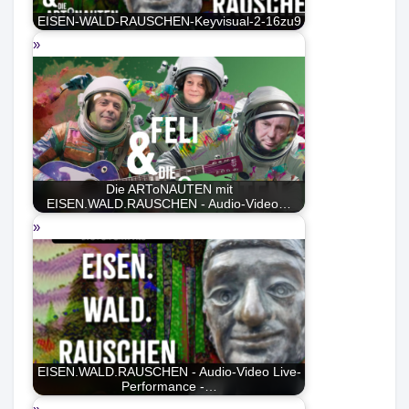
EISEN-WALD-RAUSCHEN-Keyvisual-2-16zu9
Die ARToNAUTEN mit
EISEN.WALD.RAUSCHEN - Audio-Video…
EISEN.WALD.RAUSCHEN - Audio-Video Live-
Performance -…