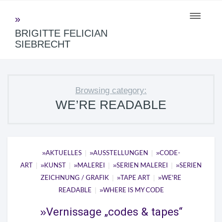
Toggle
navigati
BRIGITTE FELICIAN
SIEBRECHT
Browsing category:
WE’RE READABLE
|
|
AKTUELLES
AUSSTELLUNGEN
CODE-
|
|
|
|
ART
KUNST
MALEREI
SERIEN MALEREI
SERIEN
|
|
ZEICHNUNG / GRAFIK
TAPE ART
WE'RE
|
READABLE
WHERE IS MY CODE
Vernissage „codes & tapes“