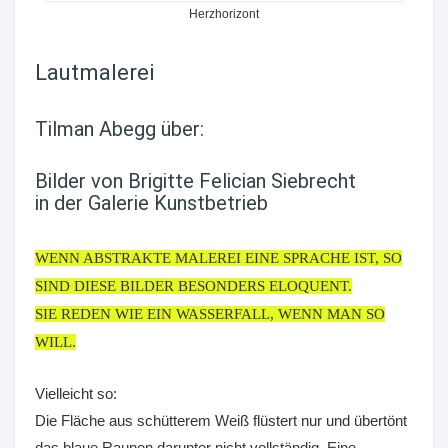
Herzhorizont
Lautmalerei
Tilman Abegg über:
Bilder von Brigitte Felician Siebrecht
in der Galerie Kunstbetrieb
WENN ABSTRAKTE MALEREI EINE SPRACHE IST, SO
SIND DIESE BILDER BESONDERS ELOQUENT.
SIE REDEN WIE EIN WASSERFALL, WENN MAN SO
WILL.
Vielleicht so:
Die Fläche aus schütterem Weiß flüstert nur und übertönt
das blaue Raunen darunter nicht vollständig. Eine