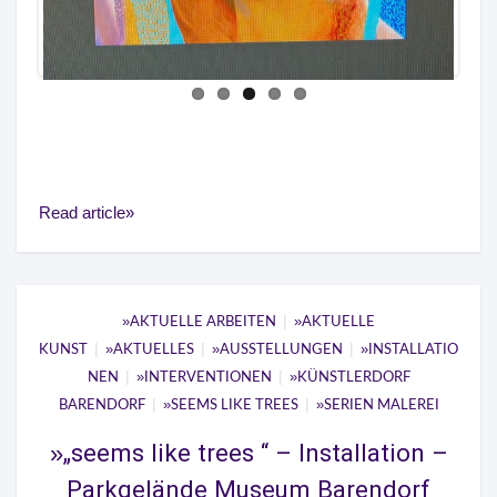
Read article
|
AKTUELLE ARBEITEN
AKTUELLE
|
|
|
KUNST
AKTUELLES
AUSSTELLUNGEN
INSTALLATIO
|
|
NEN
INTERVENTIONEN
KÜNSTLERDORF
|
|
BARENDORF
SEEMS LIKE TREES
SERIEN MALEREI
„seems like trees “ – Installation –
Parkgelände Museum Barendorf