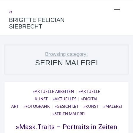
Toggle
navigati
BRIGITTE FELICIAN
SIEBRECHT
Browsing category:
SERIEN MALEREI
|
AKTUELLE ARBEITEN
AKTUELLE
|
|
KUNST
AKTUELLES
DIGITAL
|
|
|
|
ART
FOTOGRAFIK
GESICHT.ET
KUNST
MALEREI
|
SERIEN MALEREI
Mask.Traits – Portraits in Zeiten