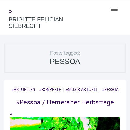
Toggle
navigati
BRIGITTE FELICIAN
SIEBRECHT
Posts tagged:
PESSOA
|
|
|
AKTUELLES
KONZERTE
MUSIK AKTUELL
PESSOA
Pessoa / Hemeraner Herbsttage