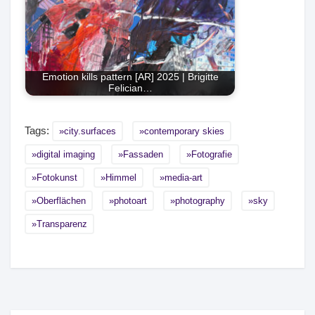
Emotion kills pattern [AR] 2025 | Brigitte
Felician…
Tags:
city.surfaces
contemporary skies
digital imaging
Fassaden
Fotografie
Fotokunst
Himmel
media-art
Oberflächen
photoart
photography
sky
Transparenz