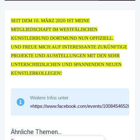
SEIT DEM 10. MÄRZ 2020 IST MEINE
MITGLIEDSCHAFT IM WESTFÄLISCHEN
KÜNSTLERBUND DORTMUND NUN OFFIZIELL.
UND FREUE MICH AUF INTERESSANTE ZUKÜNFTIGE
PROJEKTE UND AUSSTELLUNGEN MIT DEN SEHR
UNTERSCHIEDLICHEN UND SPANNENDEN NEUEN
KÜNSTLERKOLLEGEN!
Weitere Infos unter
https://www.facebook.com/events/100845465287690
Ähnliche Themen...