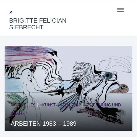
Toggle
navigati
BRIGITTE FELICIAN
SIEBRECHT
|
|
|
AKTUELLES
KUNST
MALEREI
ZEICHNUNG UND
GRAFIK
ARBEITEN 1983 – 1989