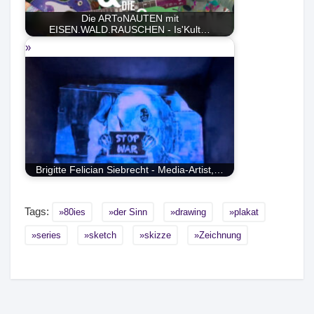
Die ARToNAUTEN mit
EISEN.WALD.RAUSCHEN - Is'Kult…
Brigitte Felician Siebrecht - Media-Artist,…
Tags:
80ies
der Sinn
drawing
plakat
series
sketch
skizze
Zeichnung