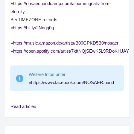
https://nosaer.bandcamp.com/album/signals-from-
eternity
Bei TIMEZONE.records
https://bit.ly/2Nqqq0q
https://music.amazon.de/artists/B00GPKD5B0/nosaer
https://open.spotify.com/artist/7kftNQjSEwK5L9RDoKHJAY
Weitere Infos unter
https://www.facebook.com/NOSAER.band
Read article