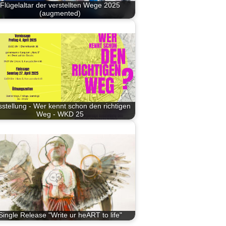
Flügelaltar der verstellten Wege 2025
(augmented)
stellung - Wer kennt schon den richtigen
Weg - WKD 25
Single Release "Write ur heART to life"