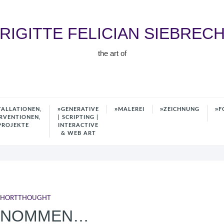
RIGITTE FELICIAN SIEBREC
the art of
TALLATIONEN,
GENERATIVE
MALEREI
ZEICHNUNG
F
RVENTIONEN,
| SCRIPTING |
PROJEKTE
INTERACTIVE
& WEB ART
SHORTTHOUGHT
ENOMMEN…