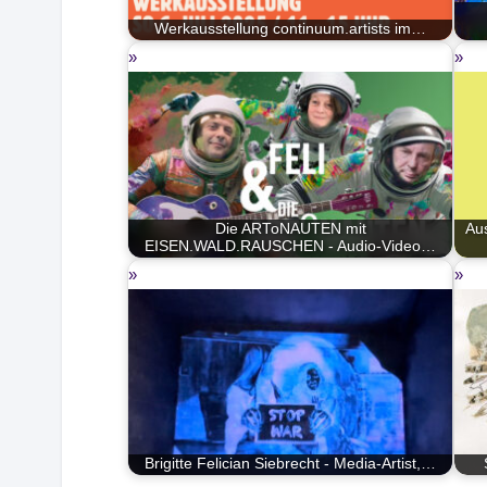
Werkausstellung continuum.artists im…
Die ARToNAUTEN mit
Aus
EISEN.WALD.RAUSCHEN - Audio-Video…
Brigitte Felician Siebrecht - Media-Artist,…