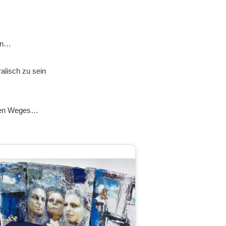
ein…
alisch zu sein
igen Weges…